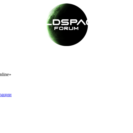
nline»
рации