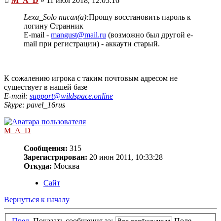
M_A_D
» 11 июл 2018, 12:05:16
Lexa_Solo писал(а):
Прошу восстановить пароль к
логину Странник
E-mail -
mangust@mail.ru
(возможно был другой e-
mail при регистрации) - аккаутн старый.
К сожалению игрока с таким почтовым адресом не
существует в нашей базе
E-mail:
support@wildspace.online
Skype: pavel_16rus
M_A_D
Сообщения:
315
Зарегистрирован:
20 июн 2011, 10:33:28
Откуда:
Москва
Сайт
Вернуться к началу
Пред.
Показать сообщения за:
Поле