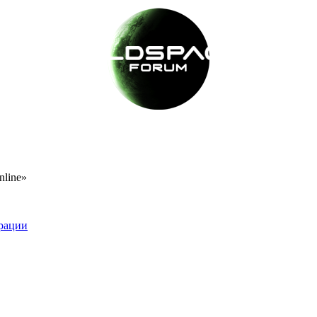
nline»
рации