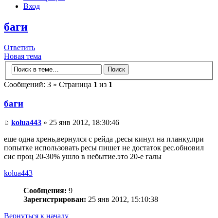
Вход
баги
Ответить
Новая тема
Сообщений: 3 » Страница
1
из
1
баги
kolua443
» 25 янв 2012, 18:30:46
еше одна хрень,вернулся с рейда ,ресы кинул на планку,при
попытке использовать ресы пишет не достаток рес.обновил
сис проц 20-30% ушло в небытие.это 20-е галы
kolua443
Сообщения:
9
Зарегистрирован:
25 янв 2012, 15:10:38
Вернуться к началу