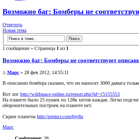
Возможно баг: Бомберы не соответству
Ответить
Новая тема
1 сообщение » Страница
1
из
1
Возможно баг: Бомберы не соответствуют описан
Mapc
» 28 фев 2012, 14:55:11
В описании бомбера сказано, что он наносит 3000 дамага тол
Вот лог
http://wildspace-online.ru/report.php?id=15155553
На планете было 25 пушек по 128к хитов каждая. Легко подсчит
оборонительных построек на планете нет.
Скрин планеты
http://prntscr.com/6jv8u
Mapc
Сообщения:
38