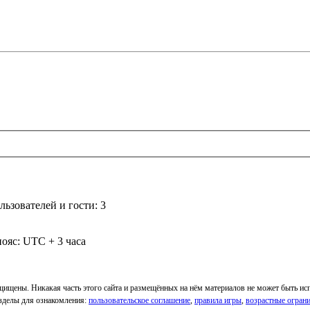
ьзователей и гости: 3
ояс: UTC + 3 часа
ащищены. Никакая часть этого сайта и размещённых на нём материалов не может быть и
Разделы для ознакомления:
пользовательское соглашение
,
правила игры
,
возрастные огран