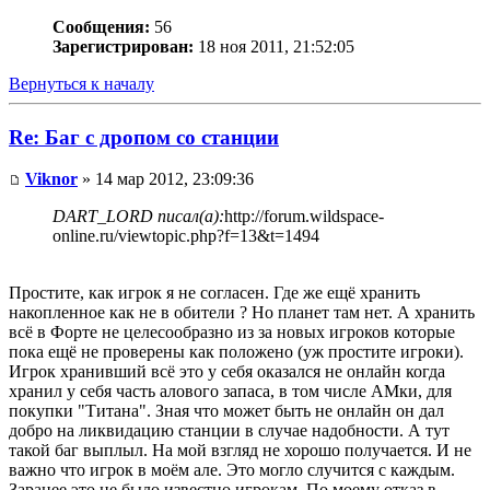
Сообщения:
56
Зарегистрирован:
18 ноя 2011, 21:52:05
Вернуться к началу
Re: Баг с дропом со станции
Viknor
» 14 мар 2012, 23:09:36
DART_LORD писал(а):
http://forum.wildspace-
online.ru/viewtopic.php?f=13&t=1494
Простите, как игрок я не согласен. Где же ещё хранить
накопленное как не в обители ? Но планет там нет. А хранить
всё в Форте не целесообразно из за новых игроков которые
пока ещё не проверены как положено (уж простите игроки).
Игрок хранивший всё это у себя оказался не онлайн когда
хранил у себя часть алового запаса, в том числе АМки, для
покупки "Титана". Зная что может быть не онлайн он дал
добро на ликвидацию станции в случае надобности. А тут
такой баг выплыл. На мой взгляд не хорошо получается. И не
важно что игрок в моём але. Это могло случится с каждым.
Заранее это не было известно игрокам. По моему отказ в