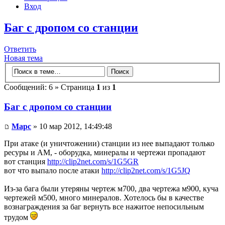
Вход
Баг с дропом со станции
Ответить
Новая тема
Сообщений: 6 » Страница
1
из
1
Баг с дропом со станции
Mapc
» 10 мар 2012, 14:49:48
При атаке (и уничтожении) станции из нее выпадают только
ресуры и АМ, - оборудка, минералы и чертежи пропадают
вот станция
http://clip2net.com/s/1G5GR
вот что выпало после атаки
http://clip2net.com/s/1G5JQ
Из-за бага были утеряны чертеж м700, два чертежа м900, куча
чертежей м500, много минералов. Хотелось бы в качестве
вознаграждения за баг вернуть все нажитое непосильным
трудом