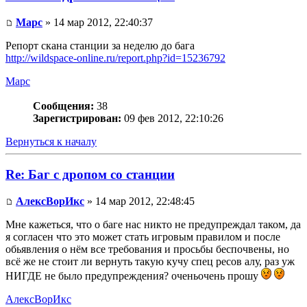
Mapc
» 14 мар 2012, 22:40:37
Репорт скана станции за неделю до бага
http://wildspace-online.ru/report.php?id=15236792
Mapc
Сообщения:
38
Зарегистрирован:
09 фев 2012, 22:10:26
Вернуться к началу
Re: Баг с дропом со станции
АлексВорИкс
» 14 мар 2012, 22:48:45
Мне кажеться, что о баге нас никто не предупреждал таком, да
я согласен что это может стать игровым правилом и после
обьявления о нём все требования и просьбы беспочвены, но
всё же не стоит ли вернуть такую кучу спец ресов алу, раз уж
НИГДЕ не было предупреждения? оченьочень прошу
АлексВорИкс