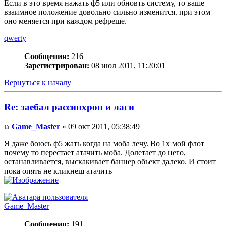
Если в это время нажать ф5 или обновть систему, то ваше
взаимное положение довольно сильно изменится. при этом
оно меняется при каждом рефреше.
qwerty
Сообщения:
216
Зарегистрирован:
08 июл 2011, 11:20:01
Вернуться к началу
Re: заебал рассинхрон и лаги
Game_Master
» 09 окт 2011, 05:38:49
Я даже боюсь ф5 жать когда на моба лечу. Во 1х мой флот
почему то перестает атачить моба. Долетает до него,
останавливается, выскакивает баннер обьект далеко. И стоит
пока опять не кликнеш атачить
Game_Master
Сообщения:
191