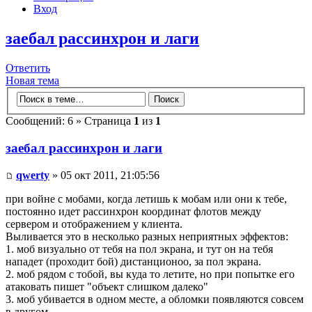
Вход
заебал рассинхрон и лаги
Ответить
Новая тема
Сообщений: 6 » Страница
1
из
1
заебал рассинхрон и лаги
qwerty
» 05 окт 2011, 21:05:56
при войне с мобами, когда летишь к мобам или они к тебе,
постоянно идет рассинхрон координат флотов между
сервером и отображением у клиента.
Выливается это в несколько разных неприятных эффектов:
1. моб визуально от тебя на пол экрана, и тут он на тебя
нападет (проходит бой) дистанционоо, за пол экрана.
2. моб рядом с тобой, вы куда то летите, но при попытке его
атаковать пишет "объект слишком далеко"
3. моб убивается в одном месте, а обломки появляются совсем
в другом