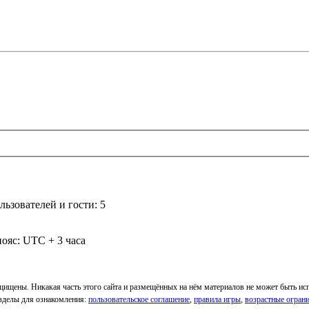
ьзователей и гости: 5
ояс: UTC + 3 часа
ащищены. Никакая часть этого сайта и размещённых на нём материалов не может быть и
Разделы для ознакомления:
пользовательское соглашение
,
правила игры
,
возрастные огран