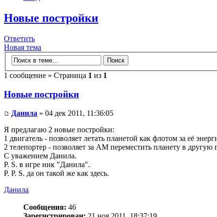
Новые постройки
Ответить
Новая тема
1 сообщение » Страница
1
из
1
Новые постройки
Данила
» 04 дек 2011, 11:36:05
Я предлагаю 2 новые постройки:
1 двигатель - позволяет летать планетой как флотом за её энерг
2 телепортер - позволяет за АМ переместить планету в другую 
С уважением Данила.
P. S. в игре ник "Данила".
P. P. S. да он такой же как здесь.
Данила
Сообщения:
46
Зарегистрирован:
21 ноя 2011, 18:37:19