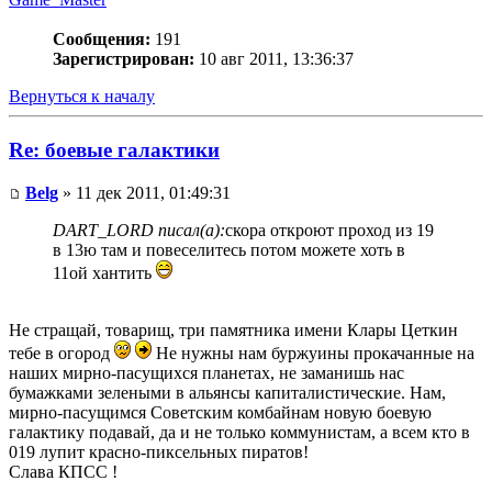
Сообщения:
191
Зарегистрирован:
10 авг 2011, 13:36:37
Вернуться к началу
Re: боевые галактики
Belg
» 11 дек 2011, 01:49:31
DART_LORD писал(а):
скора откроют проход из 19
в 13ю там и повеселитесь потом можете хоть в
11ой хантить
Не стращай, товарищ, три памятника имени Клары Цеткин
тебе в огород
Не нужны нам буржуины прокачанные на
наших мирно-пасущихся планетах, не заманишь нас
бумажками зелеными в альянсы капиталистические. Нам,
мирно-пасущимся Советским комбайнам новую боевую
галактику подавай, да и не только коммунистам, а всем кто в
019 лупит красно-пиксельных пиратов!
Слава КПСС !