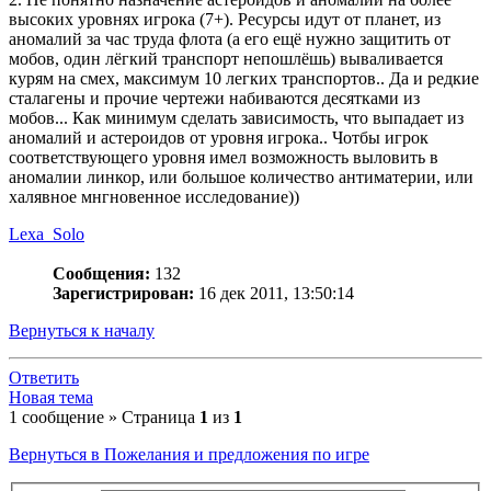
высоких уровнях игрока (7+). Ресурсы идут от планет, из
аномалий за час труда флота (а его ещё нужно защитить от
мобов, один лёгкий транспорт непошлёшь) вываливается
курям на смех, максимум 10 легких транспортов.. Да и редкие
сталагены и прочие чертежи набиваются десятками из
мобов... Как минимум сделать зависимость, что выпадает из
аномалий и астероидов от уровня игрока.. Чотбы игрок
соответствующего уровня имел возможность выловить в
аномалии линкор, или большое количество антиматерии, или
халявное мнгновенное исследование))
Lexa_Solo
Сообщения:
132
Зарегистрирован:
16 дек 2011, 13:50:14
Вернуться к началу
Ответить
Новая тема
1 сообщение » Страница
1
из
1
Вернуться в Пожелания и предложения по игре