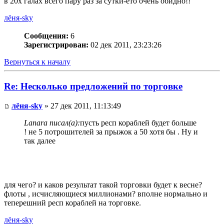
в 20х галах всего пару раз за сутки-ето очень обидно!!
лёня-sky
Сообщения:
6
Зарегистрирован:
02 дек 2011, 23:23:26
Вернуться к началу
Re: Несколько предложений по торговке
лёня-sky
» 27 дек 2011, 11:13:49
Lanara писал(а):
пусть респ кораблей будет больше
! не 5 потрошителей за прыжок а 50 хотя бы . Ну и
так далее
для чего? и каков результат такой торговки будет к весне?
флоты , исчисляющиеся миллионами? вполне нормально и
теперешний респ кораблей на торговке.
лёня-sky