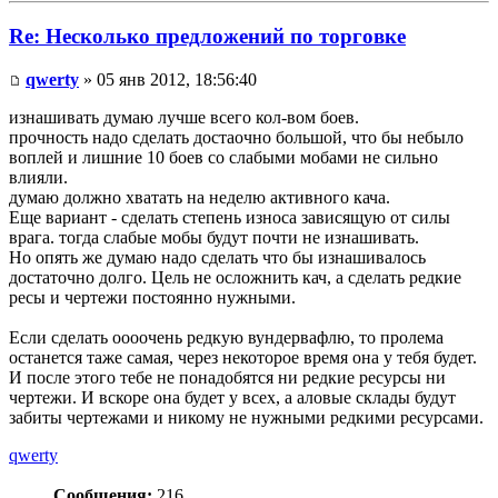
Re: Несколько предложений по торговке
qwerty
» 05 янв 2012, 18:56:40
изнашивать думаю лучше всего кол-вом боев.
прочность надо сделать достаочно большой, что бы небыло
воплей и лишние 10 боев со слабыми мобами не сильно
влияли.
думаю должно хватать на неделю активного кача.
Еще вариант - сделать степень износа зависящую от силы
врага. тогда слабые мобы будут почти не изнашивать.
Но опять же думаю надо сделать что бы изнашивалось
достаточно долго. Цель не осложнить кач, а сделать редкие
ресы и чертежи постоянно нужными.
Если сделать оооочень редкую вундервафлю, то пролема
останется таже самая, через некоторое время она у тебя будет.
И после этого тебе не понадобятся ни редкие ресурсы ни
чертежи. И вскоре она будет у всех, а аловые склады будут
забиты чертежами и никому не нужными редкими ресурсами.
qwerty
Сообщения:
216