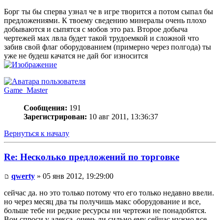
Борг ты бы сперва узнал че в игре творится а потом сыпал бы
предложениями. К твоему сведению минералы очень плохо
добываются и сыпятся с мобов это раз. Второе добыча
чертежей мах лвла будет такой трудоемкой и сложной что
забив свой флаг оборудованием (примерно через полгода) ты
уже не будеш качатся не дай бог износится
Game_Master
Сообщения:
191
Зарегистрирован:
10 авг 2011, 13:36:37
Вернуться к началу
Re: Несколько предложений по торговке
qwerty
» 05 янв 2012, 19:29:00
сейчас да. но это только потому что его только недавно ввели.
но через месяц два ты получишь макс оборудование и все,
больше тебе ни редкие ресурсы ни чертежи не понадобятся.
Вон спроси у алекса, очень ли сильно ему сейчас нужно все