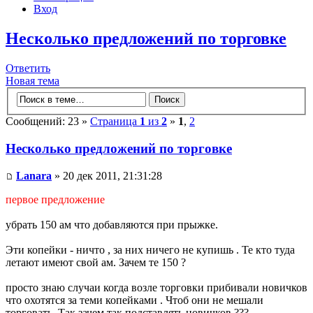
Вход
Несколько предложений по торговке
Ответить
Новая тема
Сообщений: 23 »
Страница
1
из
2
»
1
,
2
Несколько предложений по торговке
Lanara
» 20 дек 2011, 21:31:28
первое предложение
убрать 150 ам что добавляются при прыжке.
Эти копейки - ничто , за них ничего не купишь . Те кто туда
летают имеют свой ам. Зачем те 150 ?
просто знаю случаи когда возле торговки прибивали новичков
что охотятся за теми копейками . Чтоб они не мешали
торговать. Так зачем так подставлять новичков ???