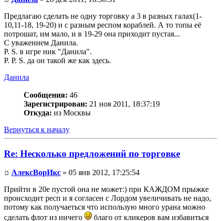
Предлагаю сделать не одну торговку а 3 в разных галах(1-
10,11-18, 19-20) и с разным респом кораблей. А то топы её
потрошат, им мало, и в 19-29 она приходит пустая...
С уважением Данила.
P. S. в игре ник "Данила".
P. P. S. да он такой же как здесь.
Данила
Сообщения:
46
Зарегистрирован:
21 ноя 2011, 18:37:19
Откуда:
из Москвы
Вернуться к началу
Re: Несколько предложений по торговке
АлексВорИкс
» 05 янв 2012, 17:25:54
Прийти в 20е пустой она не может:) при КАЖДОМ прыжке
происходит респ и я согласен с Лордом увеличивать не надо,
потому как получаеться что использую много урана можно
сделать флот из ничего
благо от кликеров вам избавиться