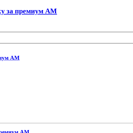
ку за премиум АМ
миум АМ
 премиум АМ