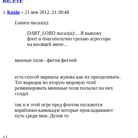
Re: PvP
Kuzin
» 21 янв 2012, 21:38:48
Lanara писал(а):
DART_LORD писал(а):
... Я вывожу
флот и благополучно грохаю агрессора
на висящей мине...
минные поля - фигня фигней
есть способ маршала жукова как их преодолевать .
Тот выродок во вторую мировую чтоб
разминировать миннные поля посылал на них
солдат
так и в этой игре пред флотом пускаются
кораблики-камикадзе которые прокладываают
путь среди мин. Делов то
+1