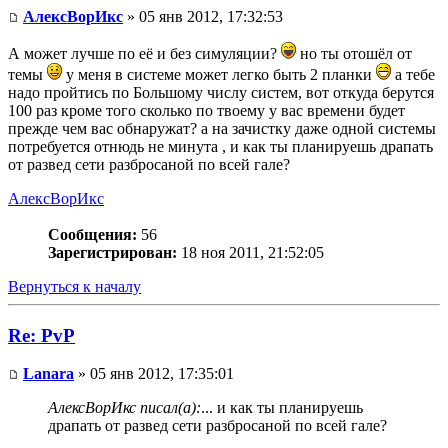
АлексВорИкс
» 05 янв 2012, 17:32:53
А может лучше по её и без симуляции?
но ты отошёл от
темы
у меня в системе может легко быть 2 планки
а тебе
надо пройтись по Большому числу систем, вот откуда берутся
100 раз кроме того сколько по твоему у вас времени будет
прежде чем вас обнаружат? а на зачистку даже одной системы
потребуется отнюдь не минута , и как ты планируешь драпать
от развед сети разбросаной по всей гале?
АлексВорИкс
Сообщения:
56
Зарегистрирован:
18 ноя 2011, 21:52:05
Вернуться к началу
Re: PvP
Lanara
» 05 янв 2012, 17:35:01
АлексВорИкс писал(а):
... и как ты планируешь
драпать от развед сети разбросаной по всей гале?