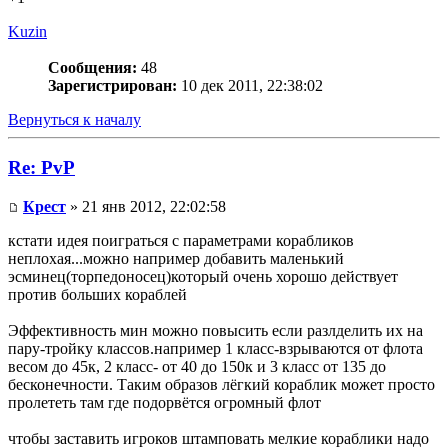
Kuzin
Сообщения:
48
Зарегистрирован:
10 дек 2011, 22:38:02
Вернуться к началу
Re: PvP
Крест
» 21 янв 2012, 22:02:58
кстати идея поиграться с параметрами корабликов
неплохая...можно например добавить маленький
эсминец(торпедоносец)который очень хорошо действует
против больших кораблей
Эффективность мин можно повысить если разлделить их на
пару-тройку классов.например 1 класс-взрываются от флота
весом до 45к, 2 класс- от 40 до 150к и 3 класс от 135 до
бесконечности. Таким образов лёгкий кораблик может просто
пролететь там где подорвётся огромный флот
чтобы заставить игроков штамповать мелкие кораблики надо