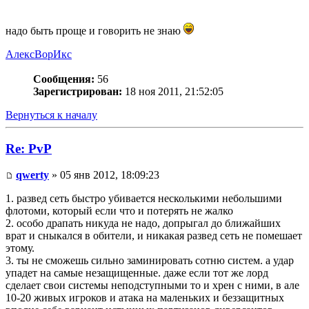
надо быть проще и говорить не знаю
АлексВорИкс
Сообщения:
56
Зарегистрирован:
18 ноя 2011, 21:52:05
Вернуться к началу
Re: PvP
qwerty
» 05 янв 2012, 18:09:23
1. развед сеть быстро убивается несколькими небольшими
флотоми, который если что и потерять не жалко
2. особо драпать никуда не надо, допрыгал до ближайших
врат и сныкался в обители, и никакая развед сеть не помешает
этому.
3. ты не сможешь сильно заминировать сотню систем. а удар
упадет на самые незащищенные. даже если тот же лорд
сделает свои системы неподступными то и хрен с ними, в але
10-20 живых игроков и атака на маленьких и беззащитных