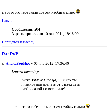
а вот этого тебе знать совсем необязательно
Lanara
Сообщения:
204
Зарегистрирован:
10 окт 2011, 18:18:09
Вернуться к началу
Re: PvP
АлексВорИкс
» 05 янв 2012, 17:36:46
Lanara писал(а):
АлексВорИкс писал(а):
... и как ты
планируешь драпать от развед сети
разбросаной по всей гале?
а вот этого тебе знать совсем необязательно