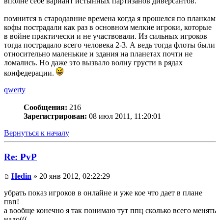
вполне себе вариант истынных партизанов диверсантов.
помнится в стародавние времена когда я прошелся по планкам
кофы пострадали как раз в основном мелкие игроки, которые
в войне практически и не участвовали. Из сильных игроков
тогда пострадало всего человека 2-3. А ведь тогда флоты были
относительно маленькие и здания на планетах почти не
ломались. Но даже это вызвало волну грусти в рядах
конфедерации.
qwerty
Сообщения:
216
Зарегистрирован:
08 июл 2011, 11:20:01
Вернуться к началу
Re: PvP
Hedin
» 20 янв 2012, 02:22:29
убрать показ игроков в онлайне и уже кое что дает в плане
пвп!
а вообще конечно я так понимаю тут ппц сколько всего менять
надо(((