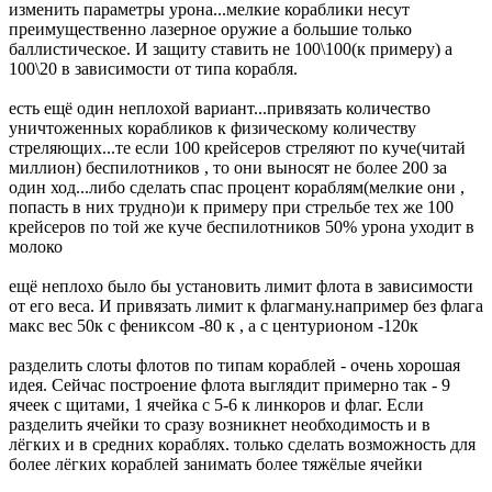
изменить параметры урона...мелкие кораблики несут
преимущественно лазерное оружие а большие только
баллистическое. И защиту ставить не 100\100(к примеру) а
100\20 в зависимости от типа корабля.
есть ещё один неплохой вариант...привязать количество
уничтоженных корабликов к физическому количеству
стреляющих...те если 100 крейсеров стреляют по куче(читай
миллион) беспилотников , то они выносят не более 200 за
один ход...либо сделать спас процент кораблям(мелкие они ,
попасть в них трудно)и к примеру при стрельбе тех же 100
крейсеров по той же куче беспилотников 50% урона уходит в
молоко
ещё неплохо было бы установить лимит флота в зависимости
от его веса. И привязать лимит к флагману.например без флага
макс вес 50к с фениксом -80 к , а с центурионом -120к
разделить слоты флотов по типам кораблей - очень хорошая
идея. Сейчас построение флота выглядит примерно так - 9
ячеек с щитами, 1 ячейка с 5-6 к линкоров и флаг. Если
разделить ячейки то сразу возникнет необходимость и в
лёгких и в средних кораблях. только сделать возможность для
более лёгких кораблей занимать более тяжёлые ячейки