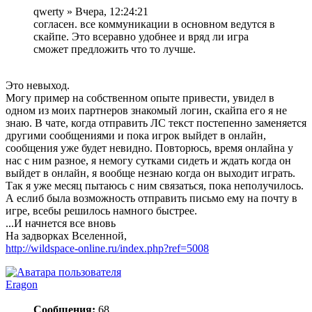
qwerty » Вчера, 12:24:21
согласен. все коммуникации в основном ведутся в
скайпе. Это всеравно удобнее и вряд ли игра
сможет предложить что то лучше.
Это невыход.
Могу пример на собственном опыте привести, увидел в
одном из моих партнеров знакомый логин, скайпа его я не
знаю. В чате, когда отправить ЛС текст постепенно заменяется
другими сообщениями и пока игрок выйдет в онлайн,
сообщения уже будет невидно. Повторюсь, время онлайна у
нас с ним разное, я немогу сутками сидеть и ждать когда он
выйдет в онлайн, я вообще незнаю когда он выходит играть.
Так я уже месяц пытаюсь с ним связаться, пока неполучилось.
А еслиб была возможность отправить письмо ему на почту в
игре, всебы решилось намного быстрее.
...И начнется все вновь
На задворках Вселенной,
http://wildspace-online.ru/index.php?ref=5008
Eragon
Сообщения:
68