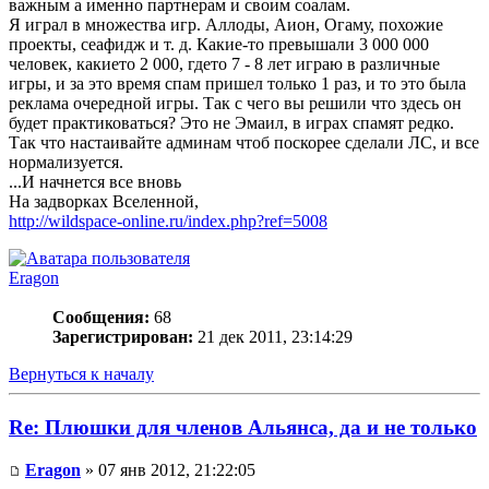
важным а именно партнерам и своим соалам.
Я играл в множества игр. Аллоды, Аион, Огаму, похожие
проекты, сеафидж и т. д. Какие-то превышали 3 000 000
человек, какието 2 000, гдето 7 - 8 лет играю в различные
игры, и за это время спам пришел только 1 раз, и то это была
реклама очередной игры. Так с чего вы решили что здесь он
будет практиковаться? Это не Эмаил, в играх спамят редко.
Так что настаивайте админам чтоб поскорее сделали ЛС, и все
нормализуется.
...И начнется все вновь
На задворках Вселенной,
http://wildspace-online.ru/index.php?ref=5008
Eragon
Сообщения:
68
Зарегистрирован:
21 дек 2011, 23:14:29
Вернуться к началу
Re: Плюшки для членов Альянса, да и не только
Eragon
» 07 янв 2012, 21:22:05