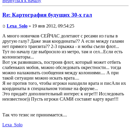
Вернуться к началу
Re: Картография будущих 30-х гал
Lexa_Solo
» 19 янв 2012, 09:54:25
А много новичков СЕЙЧАС долетают с ресами из галы в
другую галу? Даже зная координаты?? А если между галами
нет прямого транзита?? 2-3 прыжка - и мобы съели флот...
Тут по началу где выбросило из метро, там и сел...Если есть
колонизаторы...
Вот уж развившись, построив флот, который может отбить
слабеньких мобов, можно обследовать окрестности... тогда
можно налаживать сообщения между колониями.... А при
такой ситуации можно искать врата....
Я не против того, чтобы игроки находили врата и писАли их
координаты в специальном топике на форуме...
Это придаёт дополнительный интерес к игре!!! Исследовать
неизвестное)) Пусть игроки САМИ составят карту врат!!!
Так что тезис не принимается....
Lexa_Solo