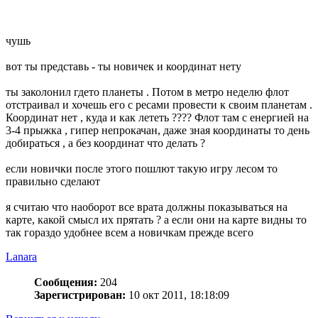
чушь
вот ты представь - ты новичек и координат нету
ты заколонил гдето планеты . Потом в метро неделю флот
отстраивал и хочешь его с ресами провести к своим планетам .
Координат нет , куда и как лететь ???? Флот там с енергией на
3-4 прыжка , гипер непрокачан, даже зная координаты то день
добираться , а без координат что делать ?
если новички после этого пошлют такую игру лесом то
правильно сделают
я считаю что наоборот все врата должны показываться на
карте, какой смысл их прятать ? а если они на карте видны то
так гораздо удобнее всем а новичкам прежде всего
Lanara
Сообщения:
204
Зарегистрирован:
10 окт 2011, 18:18:09