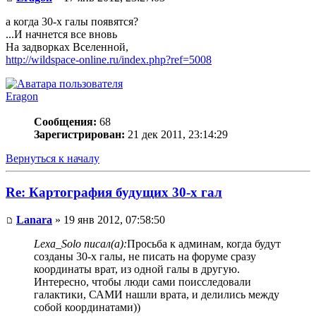
а когда 30-х галы появятся?
...И начнется все вновь
На задворках Вселенной,
http://wildspace-online.ru/index.php?ref=5008
Eragon
Сообщения:
68
Зарегистрирован:
21 дек 2011, 23:14:29
Вернуться к началу
Re: Картография будущих 30-х гал
Lanara
» 19 янв 2012, 07:58:50
Lexa_Solo писал(а):
Просьба к админам, когда будут
созданы 30-х галы, не писать на форуме сразу
координаты врат, из одной галы в другую.
Интересно, чтобы люди сами поисследовали
галактики, САМИ нашли врата, и делились между
собой координатами))