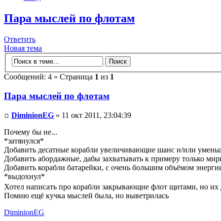
Пара мыслей по флотам
Ответить
Новая тема
Сообщений: 4 » Страница
1
из
1
Пара мыслей по флотам
DiminionEG
» 11 окт 2011, 23:04:39
Почему бы не...
*затянулся*
Добавить десатные корабли увеличивающие шанс и/или умень
Добавить абордажные, дабы захватывать к примеру только мир
Добавить корабли батарейки, с очень большим объёмом энергии
*выдохнул*
Хотел написать про корабли закрывающие флот щитами, но их
Помню ещё кучка мыслей была, но выветрилась
DiminionEG