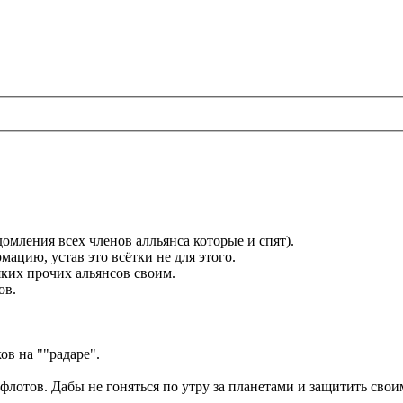
мления всех членов алльянса которые и спят).
ацию, устав это всётки не для этого.
ких прочих альянсов своим.
ов.
ов на ""радаре".
флотов. Дабы не гоняться по утру за планетами и защитить сво