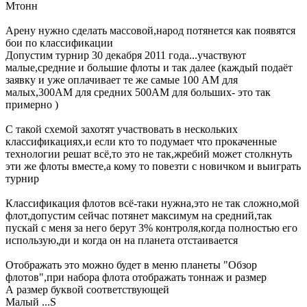
Мтонн
Арену нужно сделать массовой,народ потянется как появятся
бои по классификации
Допустим турнир 30 декабря 2011 года...участвуют
малые,средние и большие флоты и так далее (каждый подаёт
заявку и уже оплачивает те же самые 100 АМ для
малых,300АМ для средних 500АМ для больших- это так
примерно )
С такой схемой захотят участвовать в нескольких
классификациях,и если кто то подумает что прокаченные
технологии решат всё,то это не так,жребий может столкнуть
эти же флоты вместе,а кому то повезти с новичком и выиграть
турнир
Классификация флотов всё-таки нужна,это не так сложно,мой
флот,допустим сейчас потянет максимум на средний,так
пускай с меня за него берут 3% контроля,когда полностью его
использую,ди и когда он на планета отстаивается
Отображать это можно будет в меню планеты "Обзор
флотов",при набора флота отображать тоннаж и размер
А размер буквой соответствующей
Малый ...S