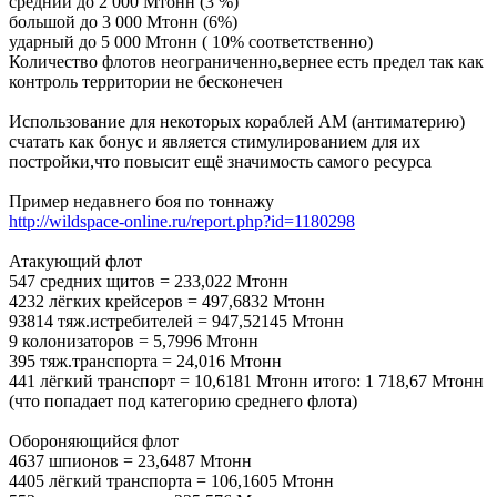
средний до 2 000 Мтонн (3 %)
большой до 3 000 Мтонн (6%)
ударный до 5 000 Мтонн ( 10% соответственно)
Количество флотов неограниченно,вернее есть предел так как
контроль территории не бесконечен
Использование для некоторых кораблей АМ (антиматерию)
счатать как бонус и является стимулированием для их
постройки,что повысит ещё значимость самого ресурса
Пример недавнего боя по тоннажу
http://wildspace-online.ru/report.php?id=1180298
Атакующий флот
547 средних щитов = 233,022 Мтонн
4232 лёгких крейсеров = 497,6832 Мтонн
93814 тяж.истребителей = 947,52145 Мтонн
9 колонизаторов = 5,7996 Мтонн
395 тяж.транспорта = 24,016 Мтонн
441 лёгкий транспорт = 10,6181 Мтонн итого: 1 718,67 Мтонн
(что попадает под категорию среднего флота)
Обороняющийся флот
4637 шпионов = 23,6487 Мтонн
4405 лёгкий транспорта = 106,1605 Мтонн