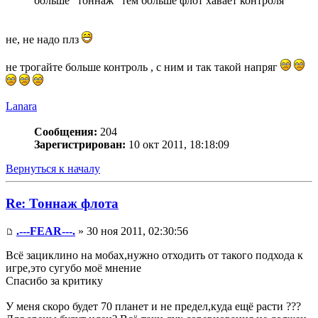
больше "тоннаж" тем больше флот хавает контроля
не, не надо плз
не трогайте больше контроль , с ним и так такой напряг
Lanara
Сообщения:
204
Зарегистрирован:
10 окт 2011, 18:18:09
Вернуться к началу
Re: Тоннаж флота
.---FEAR---.
» 30 ноя 2011, 02:30:56
Всё зациклино на мобах,нужно отходить от такого подхода к
игре,это сугубо моё мнение
Спасибо за критику
У меня скоро будет 70 планет и не предел,куда ещё расти ???