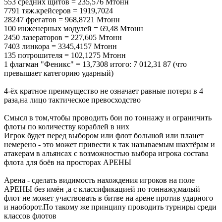
553 средних щитов = 235,576 Мтонн
7791 тяж.крейсеров = 1919,7024
28247 фрегатов = 968,8721 Мтонн
100 инженерных модулей = 69,48 Мтонн
2450 лазераторов = 227,605 Мтонн
7403 линкора = 3345,4157 Мтонн
135 потрошителя = 102,1275 Мтонн
1 флагман "Феникс" = 13,7308 итого: 7 012,31 87 (что
превышает категорию ударный)
4-ёх кратное преимущество не означает равные потери в 4
раза,на лицо тактическое превосходство
Смысл в том,чтобы проводить бои по тоннажу и ограничить
флоты по количеству кораблей в них
Игрок будет перед выбором или флот большой или планет
немерено - это может привести к так называемым шахтёрам и
атакерам в альянсах с возможностью выбора игрока состава
флота для боёв на просторах АРЕНЫ
Арена - сделать видимость нахождения игроков на поле
АРЕНЫ без имён ,а с классификацией по тоннажу,малый
флот не может участвовать в битве на арене против ударного
и наоборот.По такому же принципу проводить турниры среди
классов флотов