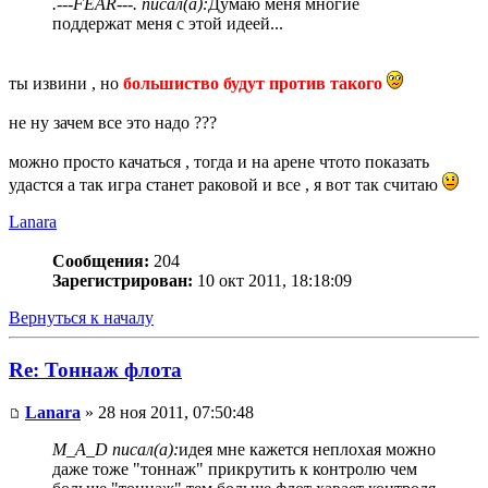
.---FEAR---. писал(а):
Думаю меня многие
поддержат меня с этой идеей...
ты извини , но
большиство будут против такого
не ну зачем все это надо ???
можно просто качаться , тогда и на арене чтото показать
удастся а так игра станет раковой и все , я вот так считаю
Lanara
Сообщения:
204
Зарегистрирован:
10 окт 2011, 18:18:09
Вернуться к началу
Re: Тоннаж флота
Lanara
» 28 ноя 2011, 07:50:48
M_A_D писал(а):
идея мне кажется неплохая можно
даже тоже "тоннаж" прикрутить к контролю чем