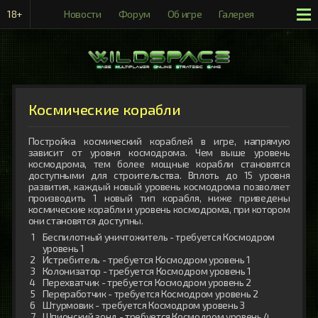
18+
Новости
Форум
Об игре
Галерея
Рейтинги
Космические корабли
Постройка космический кораблей в игре, напрямую
зависит от уровня космодрома. Чем выше уровень
космодрома, тем более мощные корабли становятся
доступными для строительства. Вплоть до 15 уровня
развития, каждый новый уровень космодрома позволяет
производить 1 новый тип корабля, ниже приведены
космические корабли и уровень космодрома, при котором
они становятся доступны.
Беспилотный уничтожитель - требуется Космодром
уровень 1
Истребитель - требуется Космодром уровень 1
Колонизатор - требуется Космодром уровень 1
Перехватчик - требуется Космодром уровень 2
Переработчик - требуется Космодром уровень 2
Штурмовик - требуется Космодром уровень 3
Шпионский зонд - требуется Космодром уровень 4