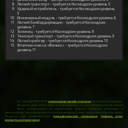
Легкий транспорт - требуется Космодром уровень 5
Ударный истребитель - требуется Космодром уровень
5
Инженерный модуль - требуется Космодром уровень 6
Легкий бомбардировщик - требуется Космодром
уровень 7
Эсминец - требуется Космодром уровень 8
Тяжелый транспорт - требуется Космодром уровень 9
Лёгкий крейсер - требуется Космодром уровень 10
Флагман класса «Феникс» - требуется Космодром
уровень 11
© Copyright 2010-2016
космическая онлайн стратегия
. Все права защищены.
Никакая часть этого сайта и размещённых на нём материалов не может
быть использована в какой-либо форме, включая печатную и
электронную без письменного согласия авторов. E-mail: support@wildspace.online.
Разделы для ознакомления:
пользовательское соглашение
,
правила игры
,
возрастные ограничения