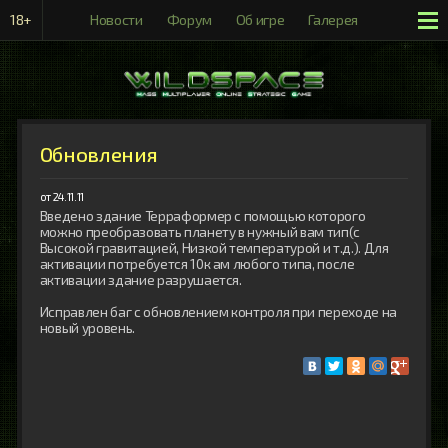
18+
Новости
Форум
Об игре
Галерея
Рейтинги
Обновления
от 24.11.11
Введено здание Терраформер с помощью которого 
можно преобразовать планету в нужный вам тип(с 
Высокой гравитацией, Низкой температурой и т.д.). Для 
активации потребуется 10к ам любого типа, после 
активации здание разрушается.

Исправлен баг с обновлением контроля при переходе на 
новый уровень.