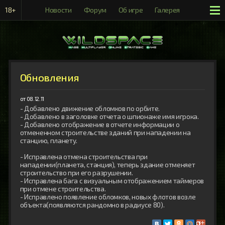
18+
Новости
Форум
Об игре
Галерея
Рейтинги
Обновления
от 08.12.11
- Добавлено движение обломков по орбите.

- Добавлено в заголовке отчета о шпионаже имя игрока.

- Добавлено отображение в отчете информации о 
отмененном строительстве зданий при нападении на 
станцию, планету.

- Исправлена отмена строительства при 
нападении(планета, станция), теперь здание отменяет 
строительство при его разрушении.

- Исправлена бага с визуальным отображением таймеров 
при отмене строительства.

- Исправлено появление обломков, новых флотов возле 
объекта(появляются рандомно в радиусе 80).