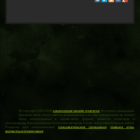
© Copyright 2010-2016
космическая онлайн стратегия
. Все права защищены.
Никакая часть этого сайта и размещённых на нём материалов не может
быть использована в какой-либо форме, включая печатную и
электронную без письменного согласия авторов. E-mail: support@wildspace.online.
Разделы для ознакомления:
пользовательское соглашение
,
правила игры
,
возрастные ограничения