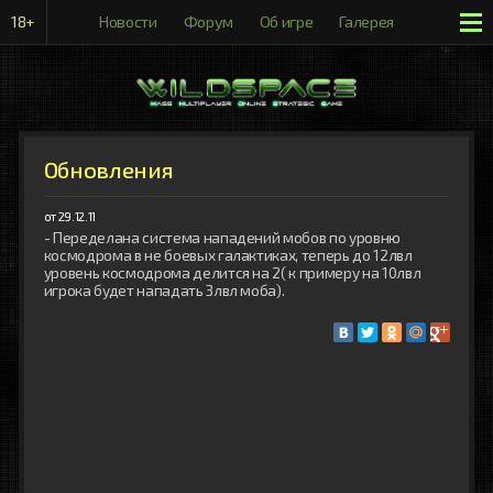
18+
Новости
Форум
Об игре
Галерея
Рейтинги
Обновления
от 29.12.11
- Переделана система нападений мобов по уровню 
космодрома в не боевых галактиках, теперь до 12лвл 
уровень космодрома делится на 2( к примеру на 10лвл 
игрока будет нападать 3лвл моба).