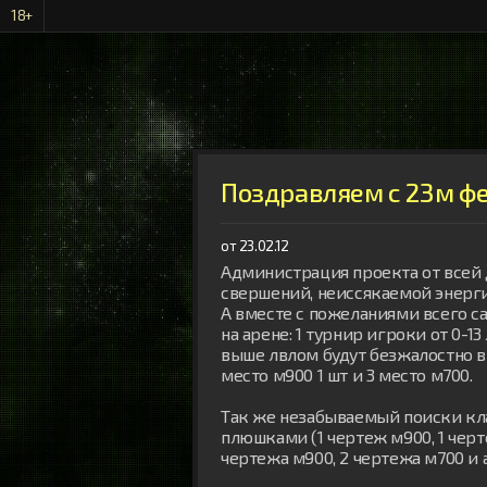
18+
Поздравляем с 23м ф
от 23.02.12
Администрация проекта от всей 
свершений, неиссякаемой энерги
А вместе с пожеланиями всего с
на арене: 1 турнир игроки от 0-1
выше лвлом будут безжалостно вык
место м900 1 шт и 3 место м700.

Так же незабываемый поиски клада
плюшками (1 чертеж м900, 1 черте
чертежа м900, 2 чертежа м700 и а