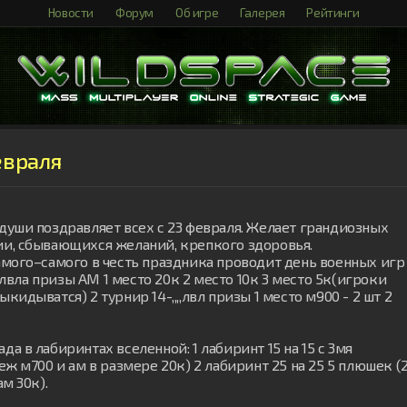
Новости
Форум
Об игре
Галерея
Рейтинги
евраля
души поздравляет всех с 23 февраля. Желает грандиозных 
и, сбывающихся желаний, крепкого здоровья.

амого–самого в честь праздника проводит день военных игр 
3 лвла призы АМ 1 место 20к 2 место 10к 3 место 5к(игроки 
идыватся) 2 турнир 14-,,,,лвл призы 1 место м900 - 2 шт 2 
 в лабиринтах вселенной: 1 лабиринт 15 на 15 с 3мя 
ж м700 и ам в размере 20к) 2 лабиринт 25 на 25 5 плюшек (2
м 30к).
