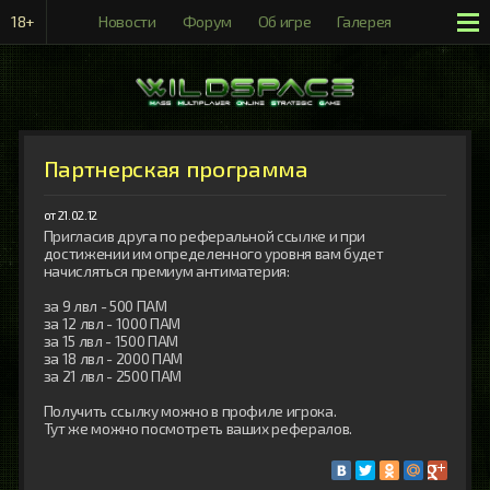
18+
Новости
Форум
Об игре
Галерея
Рейтинги
Партнерская программа
от 21.02.12
Пригласив друга по реферальной ссылке и при 
достижении им определенного уровня вам будет 
начисляться премиум антиматерия:

за 9 лвл - 500 ПАМ

за 12 лвл - 1000 ПАМ

за 15 лвл - 1500 ПАМ

за 18 лвл - 2000 ПАМ

за 21 лвл - 2500 ПАМ

Получить ссылку можно в профиле игрока.

Тут же можно посмотреть ваших рефералов.